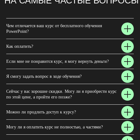
Согласие на получение
рассылки и рекламных
материалов
Пользовательское соглашение
Чем отличается ваш курс от бесплатного обучения
Согласие на обработку
персональных данных
PowerPoint?
Как оплатить?
Сведения об образовательной
Если мне не понравится курс, я могу вернуть деньги?
организации
Лицензия на осуществление
Я смогу задать вопрос в ходе обучения?
образовательной деятельности №Л035-
01298-77/01781546
от 27 января 2025
Сейчас у вас хорошие скидки. Могу ли я приобрести курс
по этой цене, а пройти его позже?
Можно ли продлить доступ к курсу?
Могу ли я оплатить курс не полностью, а частями?