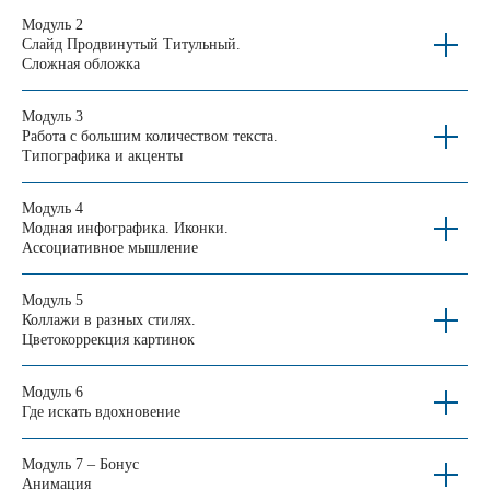
Модуль 2
Слайд Продвинутый Титульный.
Сложная обложка
(02)
ОБУЧЕНИЕ ПРОХОДИТ
В СЛЕДУЮЩЕМ
Модуль 3
ФОРМАТЕ:
Работа с большим количеством текста.
Типографика и акценты
Модуль 4
Оплачиваете и моментально
Модная инфографика. Иконки.
получаете доступ к курсу.
Ассоциативное мышление
Смотрите видеоуроки в удобное время.
Модуль 5
Длительность одного урока — 15 минут.
Коллажи в разных стилях.
Цветокоррекция картинок
После просмотра выполняете домашнее
задание и отправляете на проверку.
Модуль 6
Где искать вдохновение
С помощью обратной связи доводите
свои слайды до идеала, параллельно
заканчивая курс.
Модуль 7 – Бонус
Анимация