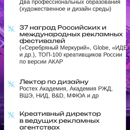
КУРСА «МАГИЯ
ДИЗАЙНА!»
Цель курса:
за три недели дать тебе
прочувствовать всю магию
и безграничные возможности
Photoshop на примере разных дизайн-
макетов.
Курс состоит из 8 модулей, в которых
25 видеоуроков и 5 готовых макетов,
сделанных уже твоими руками! После
сдачи экзамена ты получишь
Сертификат об окончании курса.