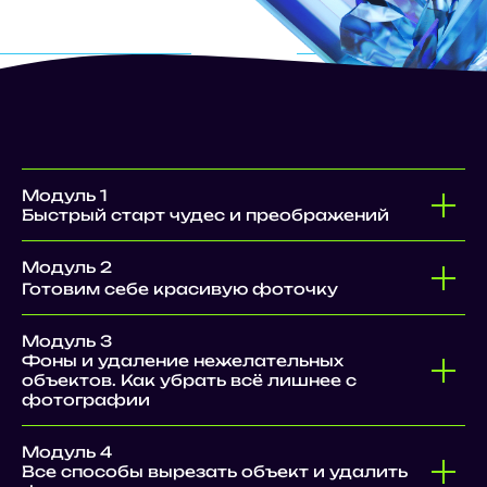
БОНУС СЕГОДНЯ!
Модуль 1
НАБОР ПОЛЕЗНЫХ РЕСУРСОВ
Быстрый старт чудес и преображений
ДЛЯ PHOTOSHOP:
ПАЛИТРЫ, ГРАДИЕНТЫ, КИСТИ,
МОКАПЫ И ДРУГОЕ!
Модуль 2
Готовим себе красивую фоточку
УСПЕЙ ЗАБРОНИРОВАТЬ
Модуль 3
МЕСТО НА КУРСЕ И ПОЛУЧИТЬ
Фоны и удаление нежелательных
ПОДАРОК!
объектов. Как убрать всё лишнее с
фотографии
Модуль 4
Все способы вырезать объект и удалить