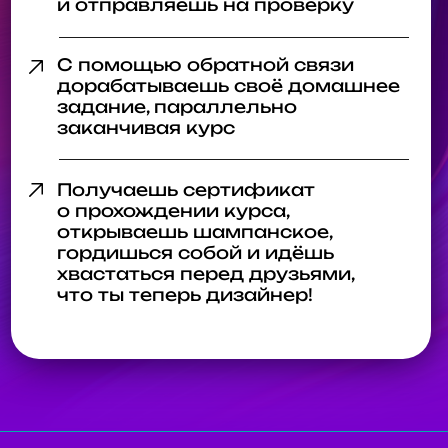
Креативный директор
в ведущих рекламных
агентствах
(ICON, EFM Solutions, McCann Erickson,
Momentum Worldwide и др.)
РАБОТАЕТ
С КРУПНЕЙШИМИ
МЕЖДУНАРОДНЫМИ
КОМПАНИЯМИ: