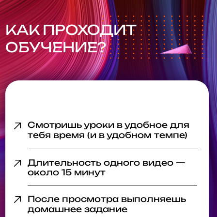
15 лет в дизайне, 10 лет
в преподавании,
Два профессиональных образования
(художественное и дизайн среды)
37 наград Российских и
международных рекламных
фестивалей
(«Серебряный Меркурий», Globe, «ИДЕЯ»
и др.), ТОП-100 креативщиков России
по версии АКАР
Лектор по дизайну
Ростех Академия, Академия РЖД,
ВШЭ, НИД, B&D, МФЮА и др