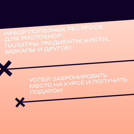
ИП Дубинчин А.И.
ИНН 370402717143
ОГРНИП 318502900035928
Контактный телефон:
+79268225863
Адрес электронной почты:
anton.dubinchin@gmail.com
108837, г. Москва, поселение
Московский, Саларьевская
улица, 9
Дата создания (дата регистрации ИП)
21.06.2018г
Договор-оферта
Политика конфиденциальности
и обработки персональных
данных
Согласие на получение
рассылки и рекламных
материалов