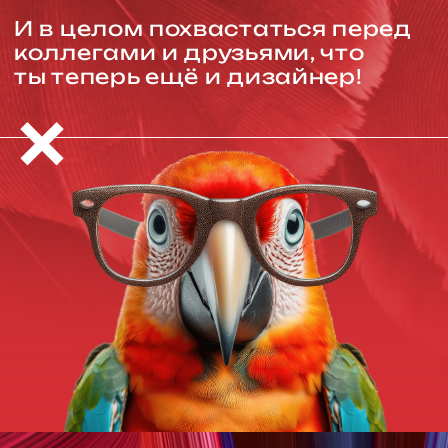
и отправляешь на проверку
С помощью обратной связи
дорабатываешь своё домашнее
задание, параллельно
заканчивая курс
Получаешь сертификат
о прохождении курса,
открываешь шампанское,
гордишься собой и идёшь
хвастаться перед друзьями,
что ты теперь дизайнер!
Дубинчин
Антон
Эксперт курса