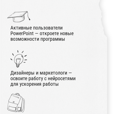
Основатель дизайн-студии PROSLIDES и ведущий
эксперт школы презентаций и дизайна PROSLIDES
SCHOOL
Более 15 лет опыта в дизайне, 10 лет
в преподавании
4000+ выпускников школы дизайна
и презентаций
Входил в ТОП-100 креативщиков
России, 37 фестивальных наград
Читает лекции о дизайне, креативе и