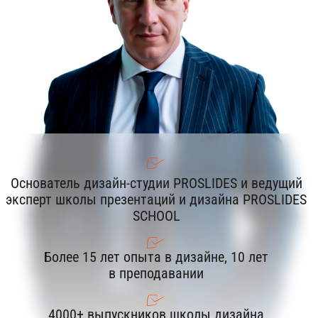
ИП Дубинчин А.И.
ИНН 370402717143
ОГРНИП 318502900035928
Контактный телефон:
+79268225863
Адрес электронной почты:
anton.dubinchin@gmail.com
108837, г. Москва, поселение Московский,
Саларьевская улица, 9
Дата создания (дата регистрации ИП) 21.06.2018г
Договор-оферта
Политика конфиденциальности
и обработки персональных данных
Согласие на получение рассылки