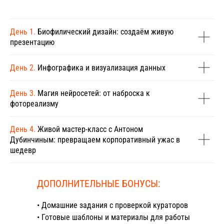
День 1.
Биофилический дизайн: создаём живую
презентацию
<|>
День 2.
Инфографика и визуализация данных
День 3.
Магия нейросетей: от наброска к
фотореализму
Новички без опыта — начнёте
с базовых настроек и дойдёте
до крутых презентаций
День 4.
Живой мастер-класс с Антоном
Дубинчиным: превращаем корпоративный ужас в
шедевр
Активные пользователи
PowerPoint — откроете новые
ДОПОЛНИТЕЛЬНЫЕ БОНУСЫ:
возможности программы
• Домашние задания с проверкой кураторов
• Готовые шаблоны и материалы для работы