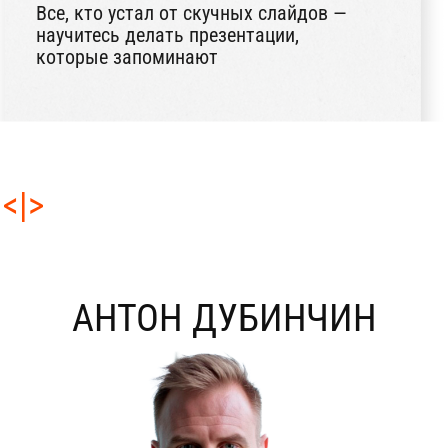
презентациях в: «Ростех Академия», «НИД»,
«B&D», «МФЮА» и др.
Художественное, дизайнерское
и креативное образование